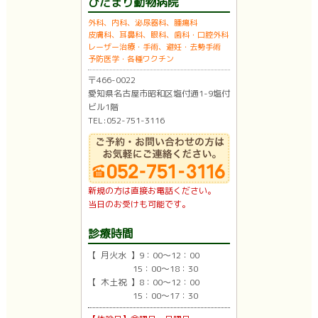
ひだまり動物病院
外科、内科、泌尿器科、腫瘍科
皮膚科、耳鼻科、眼科、歯科・口腔外科
レーザー治療・手術、避妊・去勢手術
予防医学・各種ワクチン
〒466-0022
愛知県名古屋市昭和区塩付通1-9塩付
ビル1階
TEL:052-751-3116
新規の方は直接お電話ください。
当日のお受けも可能です。
診療時間
【 月火水 】9：00〜12：00
15：00〜18：30
【 木土祝 】8：00〜12：00
15：00〜17：30