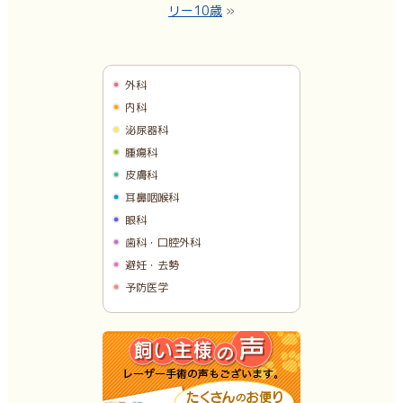
リー10歳
»
外科
内科
泌尿器科
腫瘍科
皮膚科
耳鼻咽喉科
眼科
歯科・口腔外科
避妊・去勢
予防医学