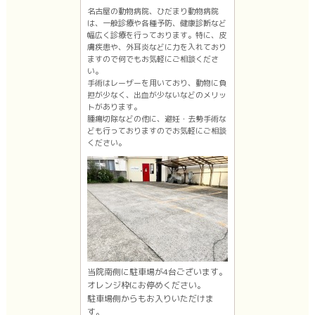
名古屋の動物病院、ひだまり動物病院
は、一般診療や各種予防、健康診断など
幅広く診療を行っております。特に、皮
膚疾患や、外耳炎などに力を入れており
ますので何でもお気軽にご相談くださ
い。
手術はレーザーを用いており、動物に負
担が少なく、出血が少ないなどのメリッ
トがあります。
腫瘍切除などの他に、避妊・去勢手術な
ども行っておりますのでお気軽にご相談
ください。
当院南側に駐車場が4台ございます。
オレンジ枠にお停めください。
駐車場側からもお入りいただけま
す。