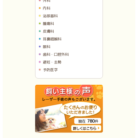
外科
内科
泌尿器科
腫瘍科
皮膚科
耳鼻咽喉科
眼科
歯科・口腔外科
避妊・去勢
予防医学
780
現在
件