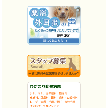
26
現在
件
ひだまり動物病院
外科、内科、泌尿器科、腫瘍科
皮膚科、耳鼻科、眼科、歯科・口腔外科
レーザー治療・手術、避妊・去勢手術
予防医学・各種ワクチン