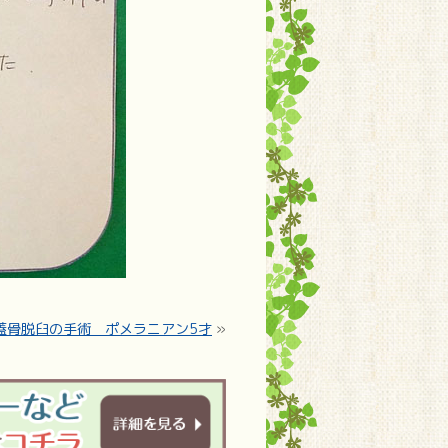
蓋骨脱臼の手術 ポメラニアン5才
»