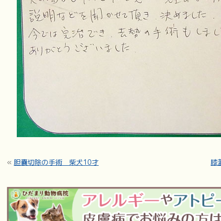
«
胆嚢切除の手術 柴犬10才
膝