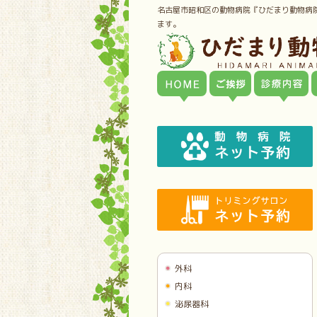
名古屋市昭和区の動物病院『ひだまり動物病
ます。
外科
内科
泌尿器科