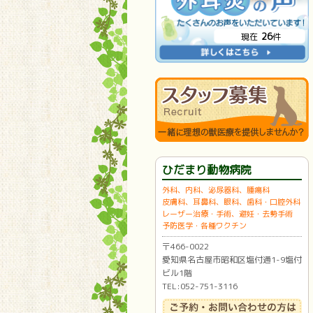
26
現在
件
ひだまり動物病院
外科、内科、泌尿器科、腫瘍科
皮膚科、耳鼻科、眼科、歯科・口腔外科
レーザー治療・手術、避妊・去勢手術
予防医学・各種ワクチン
〒466-0022
愛知県名古屋市昭和区塩付通1-9塩付
ビル1階
TEL:052-751-3116