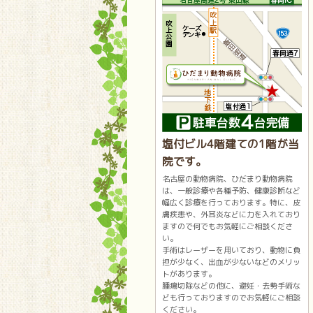
塩付ビル4階建ての1階が当
院です。
名古屋の動物病院、ひだまり動物病院
は、一般診療や各種予防、健康診断など
幅広く診療を行っております。特に、皮
膚疾患や、外耳炎などに力を入れており
ますので何でもお気軽にご相談くださ
い。
手術はレーザーを用いており、動物に負
担が少なく、出血が少ないなどのメリッ
トがあります。
腫瘍切除などの他に、避妊・去勢手術な
ども行っておりますのでお気軽にご相談
ください。