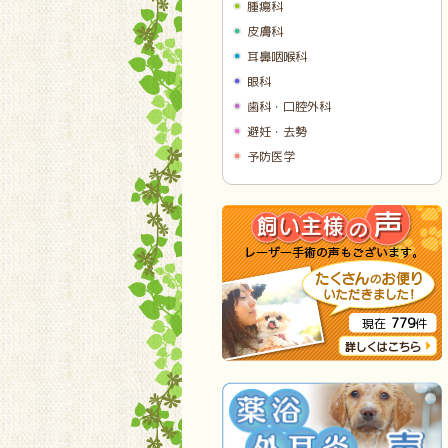
腫瘍科
皮膚科
耳鼻咽喉科
眼科
歯科・口腔外科
避妊・去勢
予防医学
779
現在
件