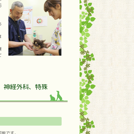
防
あ
、
ほ
療
て
、神経外科、特殊
可能です。