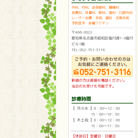
外科、内科、泌尿器科、腫瘍科
皮膚科、耳鼻科、眼科、歯科・口腔外科
レーザー治療・手術、避妊・去勢手術
予防医学・各種ワクチン
〒466-0022
愛知県名古屋市昭和区塩付通1-9塩付
ビル1階
TEL:052-751-3116
新規の方は直接お電話ください。
当日のお受けも可能です。
診療時間
【 月火水 】9：00〜12：00
15：00〜18：30
【 木土祝 】8：00〜12：00
15：00〜17：30
【休診日】金曜日・日曜日