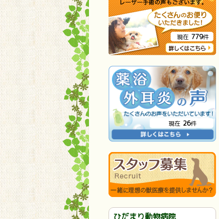
779
現在
件
26
現在
件
ひだまり動物病院