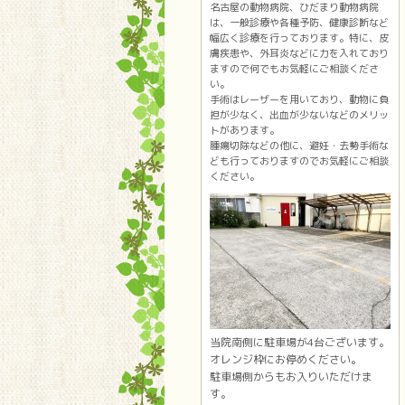
名古屋の動物病院、ひだまり動物病院
は、一般診療や各種予防、健康診断など
幅広く診療を行っております。特に、皮
膚疾患や、外耳炎などに力を入れており
ますので何でもお気軽にご相談くださ
い。
手術はレーザーを用いており、動物に負
担が少なく、出血が少ないなどのメリッ
トがあります。
腫瘍切除などの他に、避妊・去勢手術な
ども行っておりますのでお気軽にご相談
ください。
当院南側に駐車場が4台ございます。
オレンジ枠にお停めください。
駐車場側からもお入りいただけま
す。