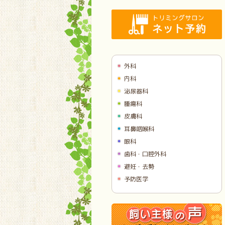
外科
内科
泌尿器科
腫瘍科
皮膚科
耳鼻咽喉科
眼科
歯科・口腔外科
避妊・去勢
予防医学