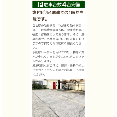
塩付ビル4階建ての1階が当
院です。
名古屋の動物病院、ひだまり動物病院
は、一般診療や各種予防、健康診断など
幅広く診療を行っております。特に、皮
膚疾患や、外耳炎などに力を入れており
ますので何でもお気軽にご相談くださ
い。
手術はレーザーを用いており、動物に負
担が少なく、出血が少ないなどのメリッ
トがあります。
腫瘍切除などの他に、避妊・去勢手術な
ども行っておりますのでお気軽にご相談
ください。