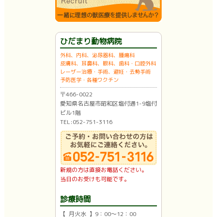
ひだまり動物病院
外科、内科、泌尿器科、腫瘍科
皮膚科、耳鼻科、眼科、歯科・口腔外科
レーザー治療・手術、避妊・去勢手術
予防医学・各種ワクチン
〒466-0022
愛知県名古屋市昭和区塩付通1-9塩付
ビル1階
TEL:052-751-3116
新規の方は直接お電話ください。
当日のお受けも可能です。
診療時間
【 月火水 】9：00〜12：00