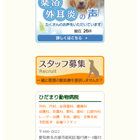
26
現在
件
ひだまり動物病院
外科、内科、泌尿器科、腫瘍科
皮膚科、耳鼻科、眼科、歯科・口腔外科
レーザー治療・手術、避妊・去勢手術
予防医学・各種ワクチン
〒466-0022
愛知県名古屋市昭和区塩付通1-9塩付