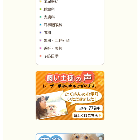
泌尿器科
腫瘍科
皮膚科
耳鼻咽喉科
眼科
歯科・口腔外科
避妊・去勢
予防医学
779
現在
件