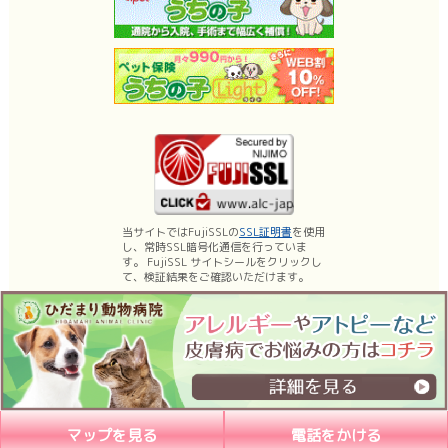
当サイトではFujiSSLの
SSL証明書
を使用
し、常時SSL暗号化通信を行っていま
す。 FujiSSL サイトシールをクリックし
て、検証結果をご確認いただけます。
名古屋市昭和区の動物病院、ひだまり動物病院は、薬浴などの皮膚科診療、乳
腺腫瘍手術・体表腫瘤切除などの日帰り手術に力を入れております。
もちろん内科、外科、腫瘍科などの一般診療、予防医療（各種ワクチン）など
も行っています。
マップを見る
電話をかける
Copyright (C) 2026ひだまり動物病院, All Rights Reserved.nagoya