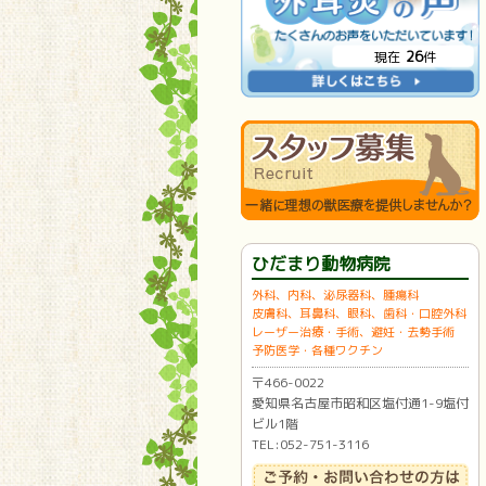
26
現在
件
ひだまり動物病院
外科、内科、泌尿器科、腫瘍科
皮膚科、耳鼻科、眼科、歯科・口腔外科
レーザー治療・手術、避妊・去勢手術
予防医学・各種ワクチン
〒466-0022
愛知県名古屋市昭和区塩付通1-9塩付
ビル1階
TEL:052-751-3116