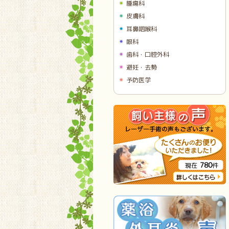
腫瘍科
皮膚科
耳鼻咽喉科
眼科
歯科・口腔外科
避妊・去勢
予防医学
780
現在
件