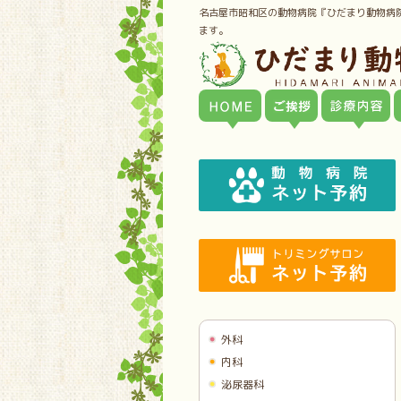
名古屋市昭和区の動物病院『ひだまり動物病
ます。
外科
内科
泌尿器科