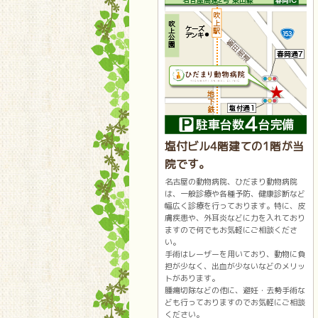
塩付ビル4階建ての1階が当
院です。
名古屋の動物病院、ひだまり動物病院
は、一般診療や各種予防、健康診断など
幅広く診療を行っております。特に、皮
膚疾患や、外耳炎などに力を入れており
ますので何でもお気軽にご相談くださ
い。
手術はレーザーを用いており、動物に負
担が少なく、出血が少ないなどのメリッ
トがあります。
腫瘍切除などの他に、避妊・去勢手術な
ども行っておりますのでお気軽にご相談
ください。