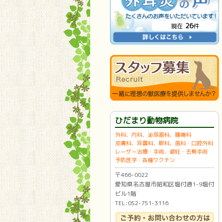
26
現在
件
ひだまり動物病院
外科、内科、泌尿器科、腫瘍科
皮膚科、耳鼻科、眼科、歯科・口腔外科
レーザー治療・手術、避妊・去勢手術
予防医学・各種ワクチン
〒466-0022
愛知県名古屋市昭和区塩付通1-9塩付
ビル1階
TEL:052-751-3116