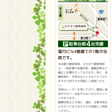
塩付ビル4階建ての1階が当
院です。
名古屋の動物病院、ひだまり動物病院
は、一般診療や各種予防、健康診断など
幅広く診療を行っております。特に、皮
膚疾患や、外耳炎などに力を入れており
ますので何でもお気軽にご相談くださ
い。
手術はレーザーを用いており、動物に負
担が少なく、出血が少ないなどのメリッ
トがあります。
腫瘍切除などの他に、避妊・去勢手術な
ども行っておりますのでお気軽にご相談
ください。