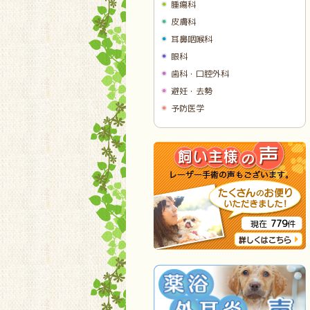
腫瘍科
皮膚科
耳鼻咽喉科
眼科
歯科・口腔外科
避妊・去勢
予防医学
779
現在
件