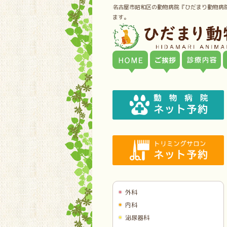
名古屋市昭和区の動物病院『ひだまり動物病
ます。
外科
内科
泌尿器科