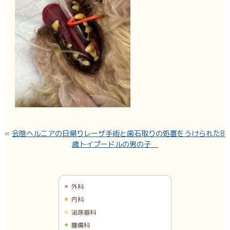
«
会陰ヘルニアの日帰りレーザ手術と歯石取りの処置をうけられた8
歳トイプードルの男の子
外科
内科
泌尿器科
腫瘍科