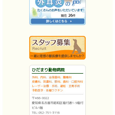
26
現在
件
ひだまり動物病院
外科、内科、泌尿器科、腫瘍科
皮膚科、耳鼻科、眼科、歯科・口腔外科
レーザー治療・手術、避妊・去勢手術
予防医学・各種ワクチン
〒466-0022
愛知県名古屋市昭和区塩付通1-9塩付
ビル1階
TEL:052-751-3116