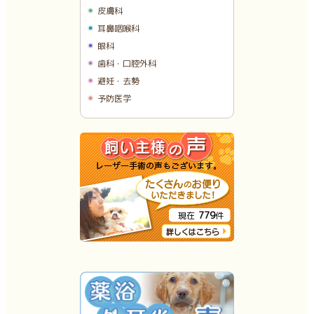
皮膚科
耳鼻咽喉科
眼科
歯科・口腔外科
避妊・去勢
予防医学
779
現在
件