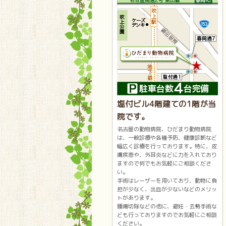
塩付ビル4階建ての1階が当
院です。
名古屋の動物病院、ひだまり動物病院
は、一般診療や各種予防、健康診断など
幅広く診療を行っております。特に、皮
膚疾患や、外耳炎などに力を入れており
ますので何でもお気軽にご相談くださ
い。
手術はレーザーを用いており、動物に負
担が少なく、出血が少ないなどのメリッ
トがあります。
腫瘍切除などの他に、避妊・去勢手術な
ども行っておりますのでお気軽にご相談
ください。