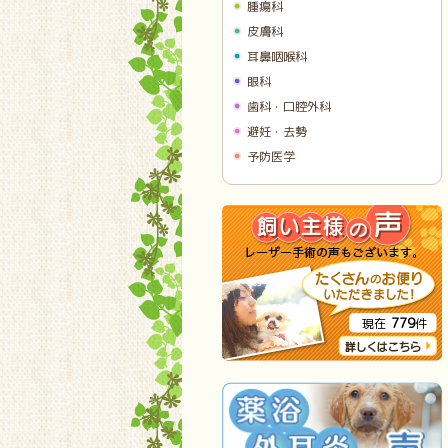
腫瘍科
皮膚科
耳鼻咽喉科
眼科
歯科・口腔外科
避妊・去勢
予防医学
779
現在
件