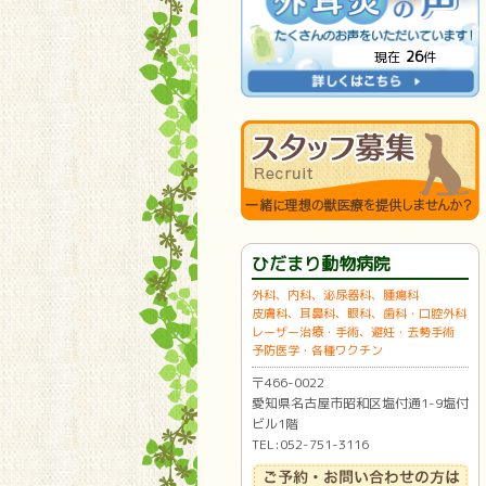
26
現在
件
ひだまり動物病院
外科、内科、泌尿器科、腫瘍科
皮膚科、耳鼻科、眼科、歯科・口腔外科
レーザー治療・手術、避妊・去勢手術
予防医学・各種ワクチン
〒466-0022
愛知県名古屋市昭和区塩付通1-9塩付
ビル1階
TEL:052-751-3116