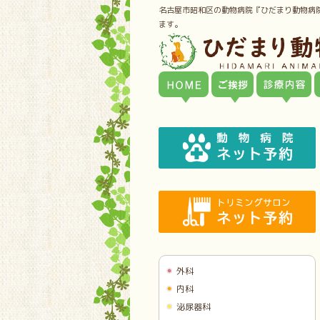
名古屋市昭和区の動物病院『ひだまり動物病
ます。
外科
内科
泌尿器科