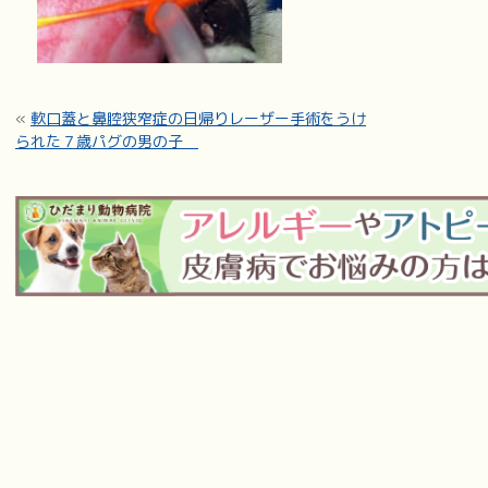
«
軟口蓋と鼻腔狭窄症の日帰りレーザー手術をうけ
られた７歳パグの男の子