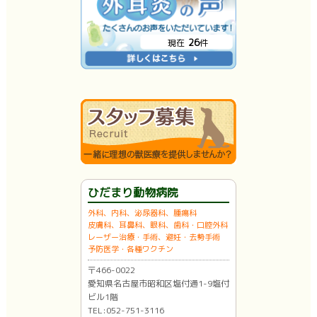
26
現在
件
ひだまり動物病院
外科、内科、泌尿器科、腫瘍科
皮膚科、耳鼻科、眼科、歯科・口腔外科
レーザー治療・手術、避妊・去勢手術
予防医学・各種ワクチン
〒466-0022
愛知県名古屋市昭和区塩付通1-9塩付
ビル1階
TEL:052-751-3116