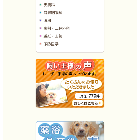
皮膚科
耳鼻咽喉科
眼科
歯科・口腔外科
避妊・去勢
予防医学
779
現在
件