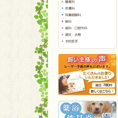
腫瘍科
皮膚科
耳鼻咽喉科
眼科
歯科・口腔外科
避妊・去勢
予防医学
780
現在
件