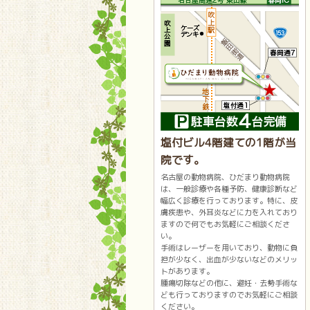
塩付ビル4階建ての1階が当
院です。
名古屋の動物病院、ひだまり動物病院
は、一般診療や各種予防、健康診断など
幅広く診療を行っております。特に、皮
膚疾患や、外耳炎などに力を入れており
ますので何でもお気軽にご相談くださ
い。
手術はレーザーを用いており、動物に負
担が少なく、出血が少ないなどのメリッ
トがあります。
腫瘍切除などの他に、避妊・去勢手術な
ども行っておりますのでお気軽にご相談
ください。