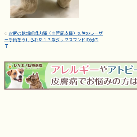
«
お尻の軟部組織肉腫（血管周皮腫）切除のレーザ
ー手術をうけられた１３歳ダックスフンドの男の
子