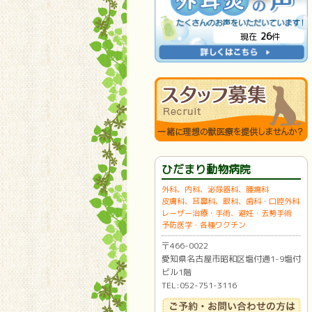
26
現在
件
ひだまり動物病院
外科、内科、泌尿器科、腫瘍科
皮膚科、耳鼻科、眼科、歯科・口腔外科
レーザー治療・手術、避妊・去勢手術
予防医学・各種ワクチン
〒466-0022
愛知県名古屋市昭和区塩付通1-9塩付
ビル1階
TEL:052-751-3116