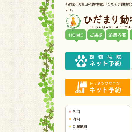
名古屋市昭和区の動物病院『ひだまり動物病
ます。
外科
内科
泌尿器科