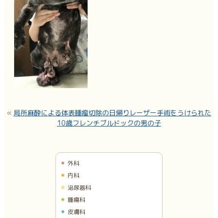
«
局所麻酔による体表腫瘤切除の日帰りレーザー手術をうけられた
10歳フレンチブルドックの男の子
外科
内科
泌尿器科
腫瘍科
皮膚科