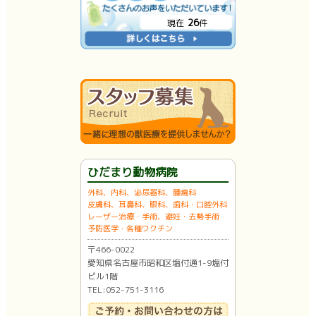
26
現在
件
ひだまり動物病院
外科、内科、泌尿器科、腫瘍科
皮膚科、耳鼻科、眼科、歯科・口腔外科
レーザー治療・手術、避妊・去勢手術
予防医学・各種ワクチン
〒466-0022
愛知県名古屋市昭和区塩付通1-9塩付
ビル1階
TEL:052-751-3116