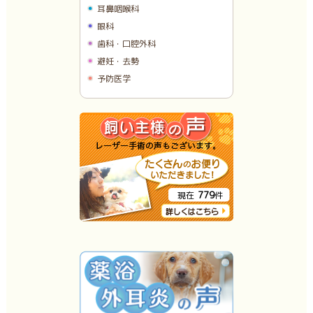
耳鼻咽喉科
眼科
歯科・口腔外科
避妊・去勢
予防医学
779
現在
件