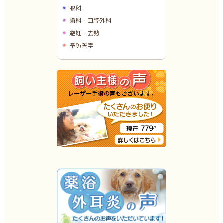
眼科
歯科・口腔外科
避妊・去勢
予防医学
779
現在
件