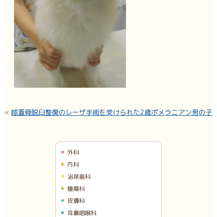
«
膝蓋骨脱臼整復のレーザ手術を受けられた2歳ポメラニアン男の子
外科
内科
泌尿器科
腫瘍科
皮膚科
耳鼻咽喉科