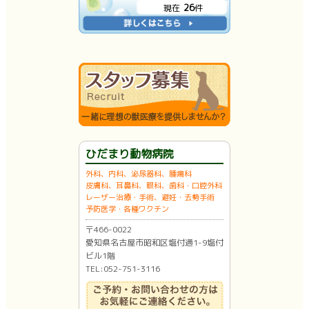
26
現在
件
ひだまり動物病院
外科、内科、泌尿器科、腫瘍科
皮膚科、耳鼻科、眼科、歯科・口腔外科
レーザー治療・手術、避妊・去勢手術
予防医学・各種ワクチン
〒466-0022
愛知県名古屋市昭和区塩付通1-9塩付
ビル1階
TEL:052-751-3116