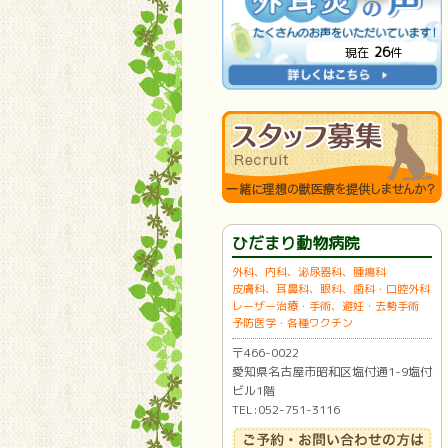
26
現在
件
ひだまり動物病院
外科、内科、泌尿器科、腫瘍科
皮膚科、耳鼻科、眼科、歯科・口腔外科
レーザー治療・手術、避妊・去勢手術
予防医学・各種ワクチン
〒466-0022
愛知県名古屋市昭和区塩付通1-9塩付
ビル1階
TEL:052-751-3116