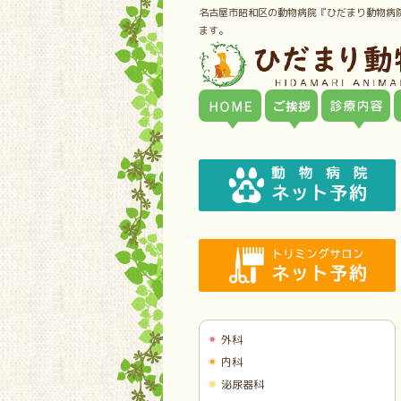
名古屋市昭和区の動物病院『ひだまり動物病
ます。
外科
内科
泌尿器科