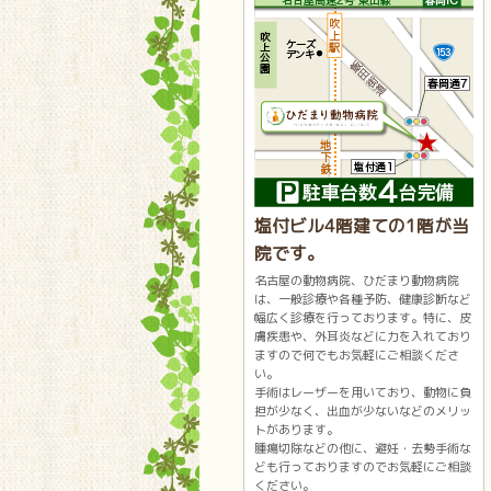
塩付ビル4階建ての1階が当
院です。
名古屋の動物病院、ひだまり動物病院
は、一般診療や各種予防、健康診断など
幅広く診療を行っております。特に、皮
膚疾患や、外耳炎などに力を入れており
ますので何でもお気軽にご相談くださ
い。
手術はレーザーを用いており、動物に負
担が少なく、出血が少ないなどのメリッ
トがあります。
腫瘍切除などの他に、避妊・去勢手術な
ども行っておりますのでお気軽にご相談
ください。