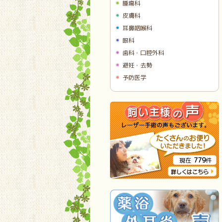
腫瘍科
皮膚科
耳鼻咽喉科
眼科
歯科・口腔外科
避妊・去勢
予防医学
779
現在
件