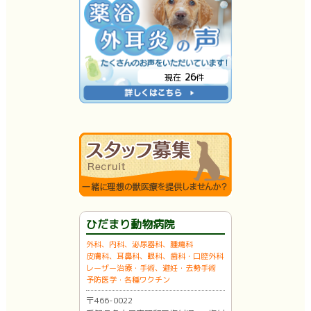
26
現在
件
ひだまり動物病院
外科、内科、泌尿器科、腫瘍科
皮膚科、耳鼻科、眼科、歯科・口腔外科
レーザー治療・手術、避妊・去勢手術
予防医学・各種ワクチン
〒466-0022