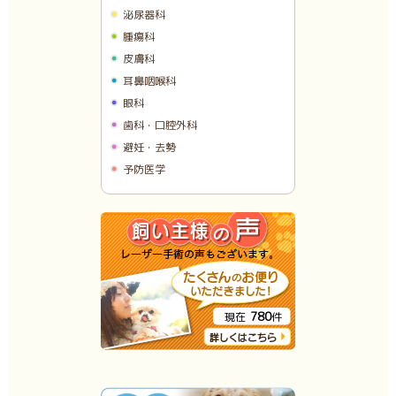
泌尿器科
腫瘍科
皮膚科
耳鼻咽喉科
眼科
歯科・口腔外科
避妊・去勢
予防医学
780
現在
件