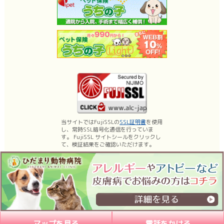
当サイトではFujiSSLの
SSL証明書
を使用
し、常時SSL暗号化通信を行っていま
す。 FujiSSL サイトシールをクリックし
て、検証結果をご確認いただけます。
名古屋市昭和区の動物病院、ひだまり動物病院は、薬浴などの皮膚科診療、乳
腺腫瘍手術・体表腫瘤切除などの日帰り手術に力を入れております。
もちろん内科、外科、腫瘍科などの一般診療、予防医療（各種ワクチン）など
も行っています。
マップを見る
電話をかける