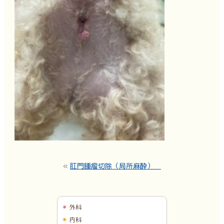
«
肛門腫瘤切除（局所麻酔）
外科
内科