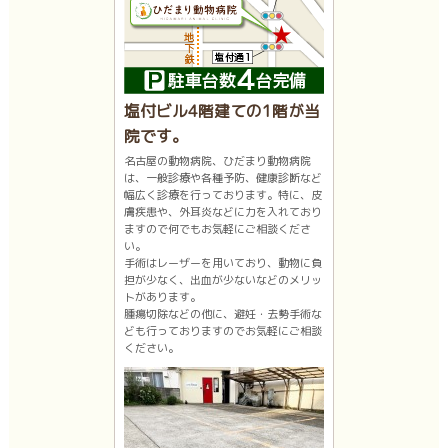
塩付ビル4階建ての1階が当
院です。
名古屋の動物病院、ひだまり動物病院
は、一般診療や各種予防、健康診断など
幅広く診療を行っております。特に、皮
膚疾患や、外耳炎などに力を入れており
ますので何でもお気軽にご相談くださ
い。
手術はレーザーを用いており、動物に負
担が少なく、出血が少ないなどのメリッ
トがあります。
腫瘍切除などの他に、避妊・去勢手術な
ども行っておりますのでお気軽にご相談
ください。