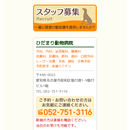
ひだまり動物病院
外科、内科、泌尿器科、腫瘍科
皮膚科、耳鼻科、眼科、歯科・口腔外科
レーザー治療・手術、避妊・去勢手術
予防医学・各種ワクチン
〒466-0022
愛知県名古屋市昭和区塩付通1-9塩付
ビル1階
TEL:052-751-3116
新規の方は直接お電話ください。
当日のお受けも可能です。