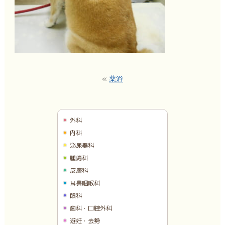
«
薬浴
外科
内科
泌尿器科
腫瘍科
皮膚科
耳鼻咽喉科
眼科
歯科・口腔外科
避妊・去勢