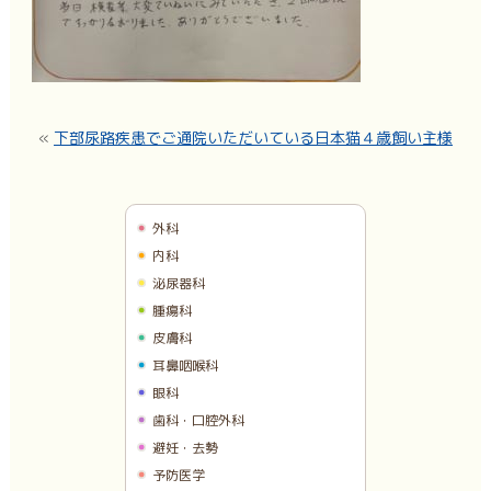
«
下部尿路疾患でご通院いただいている日本猫４歳飼い主様
外科
内科
泌尿器科
腫瘍科
皮膚科
耳鼻咽喉科
眼科
歯科・口腔外科
避妊・去勢
予防医学