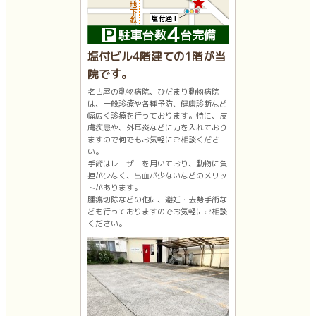
塩付ビル4階建ての1階が当
院です。
名古屋の動物病院、ひだまり動物病院
は、一般診療や各種予防、健康診断など
幅広く診療を行っております。特に、皮
膚疾患や、外耳炎などに力を入れており
ますので何でもお気軽にご相談くださ
い。
手術はレーザーを用いており、動物に負
担が少なく、出血が少ないなどのメリッ
トがあります。
腫瘍切除などの他に、避妊・去勢手術な
ども行っておりますのでお気軽にご相談
ください。