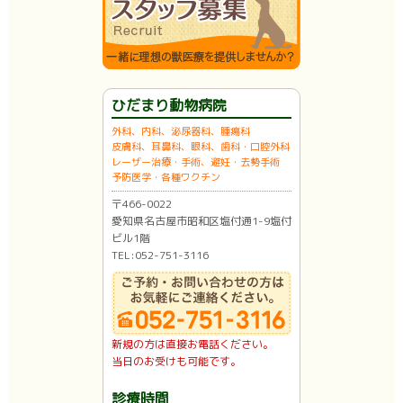
ひだまり動物病院
外科、内科、泌尿器科、腫瘍科
皮膚科、耳鼻科、眼科、歯科・口腔外科
レーザー治療・手術、避妊・去勢手術
予防医学・各種ワクチン
〒466-0022
愛知県名古屋市昭和区塩付通1-9塩付
ビル1階
TEL:052-751-3116
新規の方は直接お電話ください。
当日のお受けも可能です。
診療時間