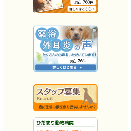
780
現在
件
26
現在
件
ひだまり動物病院