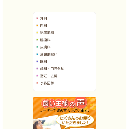
外科
内科
泌尿器科
腫瘍科
皮膚科
耳鼻咽喉科
眼科
歯科・口腔外科
避妊・去勢
予防医学