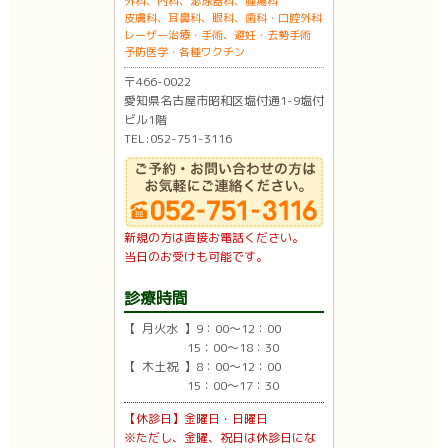
外科、内科、泌尿器科、腫瘍科
皮膚科、耳鼻科、眼科、歯科・口腔外科
レーザー治療・手術、避妊・去勢手術
予防医学・各種ワクチン
〒466-0022
愛知県名古屋市昭和区塩付通1-9塩付
ビル1階
TEL:052-751-3116
新規の方は直接お電話ください。
当日のお受けも可能です。
診療時間
【 月火水 】9：00〜12：00
15：00〜18：30
【 木土祝 】8：00〜12：00
15：00〜17：30
【休診日】金曜日・日曜日
※ただし、金曜、祝日は休診日にな