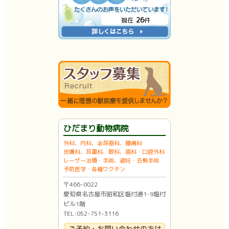
26
現在
件
ひだまり動物病院
外科、内科、泌尿器科、腫瘍科
皮膚科、耳鼻科、眼科、歯科・口腔外科
レーザー治療・手術、避妊・去勢手術
予防医学・各種ワクチン
〒466-0022
愛知県名古屋市昭和区塩付通1-9塩付
ビル1階
TEL:052-751-3116