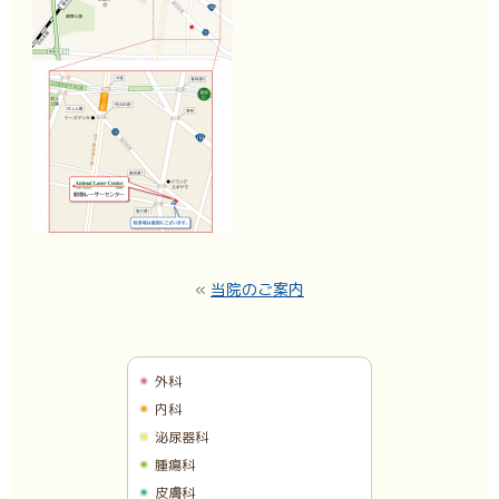
«
当院のご案内
外科
内科
泌尿器科
腫瘍科
皮膚科