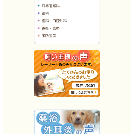
耳鼻咽喉科
眼科
歯科・口腔外科
避妊・去勢
予防医学
780
現在
件