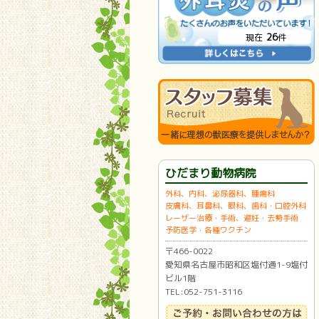
26
現在
件
ひだまり動物病院
外科、内科、泌尿器科、腫瘍科
皮膚科、耳鼻科、眼科、歯科・口腔外科
レーザー治療・手術、避妊・去勢手術
予防医学・各種ワクチン
〒466-0022
愛知県名古屋市昭和区塩付通1-9塩付
ビル1階
TEL:052-751-3116