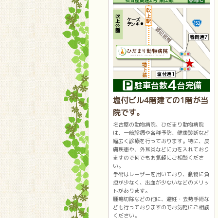
塩付ビル4階建ての1階が当
院です。
名古屋の動物病院、ひだまり動物病院
は、一般診療や各種予防、健康診断など
幅広く診療を行っております。特に、皮
膚疾患や、外耳炎などに力を入れており
ますので何でもお気軽にご相談くださ
い。
手術はレーザーを用いており、動物に負
担が少なく、出血が少ないなどのメリッ
トがあります。
腫瘍切除などの他に、避妊・去勢手術な
ども行っておりますのでお気軽にご相談
ください。