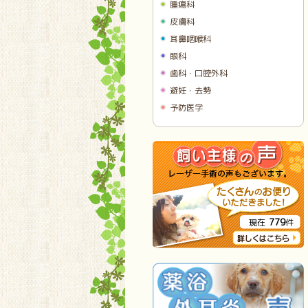
腫瘍科
皮膚科
耳鼻咽喉科
眼科
歯科・口腔外科
避妊・去勢
予防医学
779
現在
件