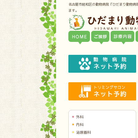
名古屋市昭和区の動物病院『ひだまり動物病
ます。
外科
内科
泌尿器科