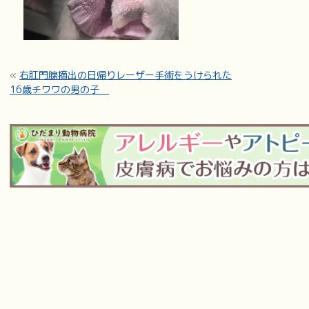
«
右肛門腺摘出の日帰りレーザー手術をうけられた
16歳チワワの男の子