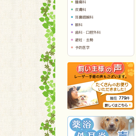
腫瘍科
皮膚科
耳鼻咽喉科
眼科
歯科・口腔外科
避妊・去勢
予防医学
779
現在
件