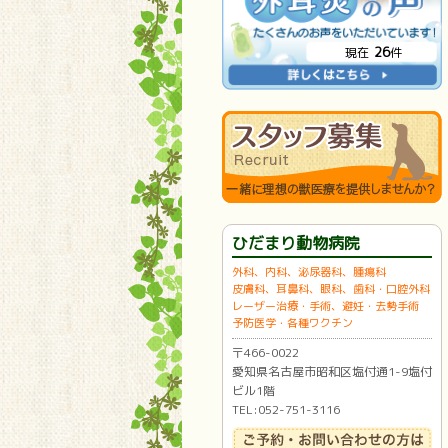
26
現在
件
ひだまり動物病院
外科、内科、泌尿器科、腫瘍科
皮膚科、耳鼻科、眼科、歯科・口腔外科
レーザー治療・手術、避妊・去勢手術
予防医学・各種ワクチン
〒466-0022
愛知県名古屋市昭和区塩付通1-9塩付
ビル1階
TEL:052-751-3116