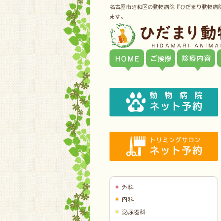
名古屋市昭和区の動物病院『ひだまり動物病
ます。
外科
内科
泌尿器科