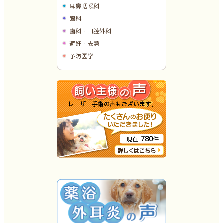
耳鼻咽喉科
眼科
歯科・口腔外科
避妊・去勢
予防医学
780
現在
件