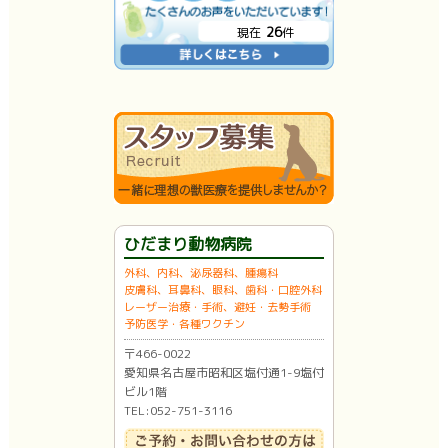
26
現在
件
ひだまり動物病院
外科、内科、泌尿器科、腫瘍科
皮膚科、耳鼻科、眼科、歯科・口腔外科
レーザー治療・手術、避妊・去勢手術
予防医学・各種ワクチン
〒466-0022
愛知県名古屋市昭和区塩付通1-9塩付
ビル1階
TEL:052-751-3116