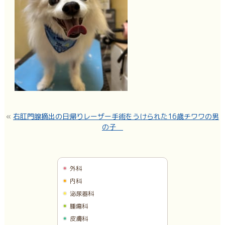
«
右肛門腺摘出の日帰りレーザー手術をうけられた16歳チワワの男
の子
外科
内科
泌尿器科
腫瘍科
皮膚科