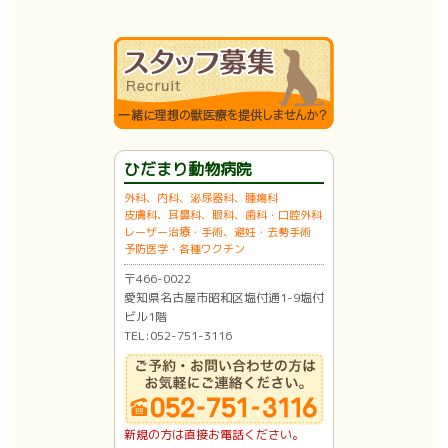
ひだまり動物病院
外科、内科、泌尿器科、腫瘍科
皮膚科、耳鼻科、眼科、歯科・口腔外科
レーザー治療・手術、避妊・去勢手術
予防医学・各種ワクチン
〒466-0022
愛知県名古屋市昭和区塩付通1-9塩付
ビル1階
TEL:052-751-3116
新規の方は直接お電話ください。