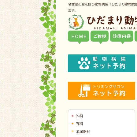
名古屋市昭和区の動物病院『ひだまり動物病
ます。
外科
内科
泌尿器科