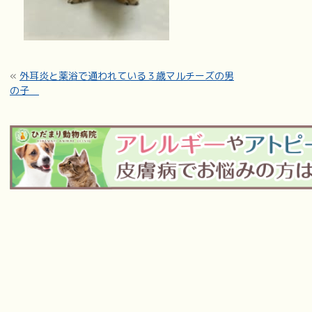
«
外耳炎と薬浴で通われている３歳マルチーズの男
の子