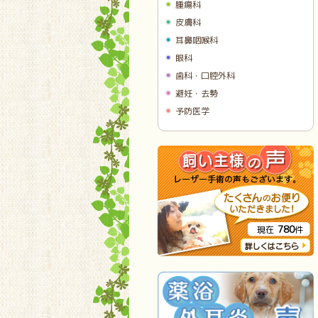
腫瘍科
皮膚科
耳鼻咽喉科
眼科
歯科・口腔外科
避妊・去勢
予防医学
780
現在
件