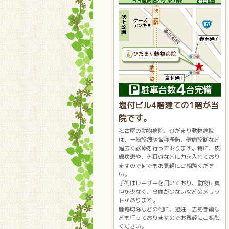
塩付ビル4階建ての1階が当
院です。
名古屋の動物病院、ひだまり動物病院
は、一般診療や各種予防、健康診断など
幅広く診療を行っております。特に、皮
膚疾患や、外耳炎などに力を入れており
ますので何でもお気軽にご相談くださ
い。
手術はレーザーを用いており、動物に負
担が少なく、出血が少ないなどのメリッ
トがあります。
腫瘍切除などの他に、避妊・去勢手術な
ども行っておりますのでお気軽にご相談
ください。