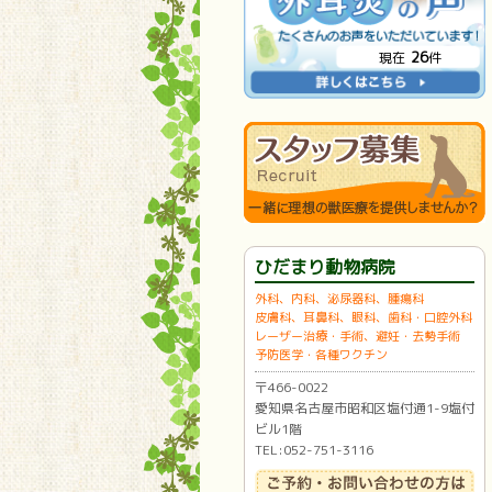
26
現在
件
ひだまり動物病院
外科、内科、泌尿器科、腫瘍科
皮膚科、耳鼻科、眼科、歯科・口腔外科
レーザー治療・手術、避妊・去勢手術
予防医学・各種ワクチン
〒466-0022
愛知県名古屋市昭和区塩付通1-9塩付
ビル1階
TEL:052-751-3116