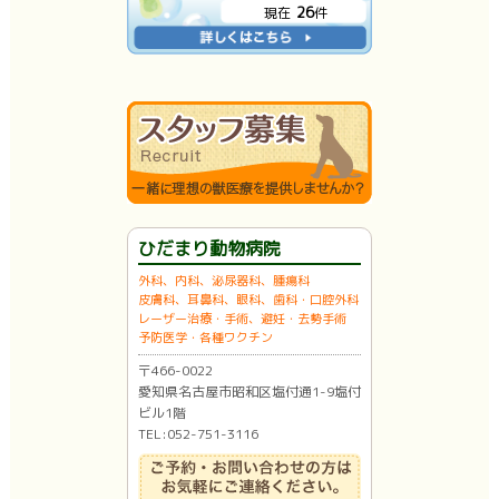
26
現在
件
ひだまり動物病院
外科、内科、泌尿器科、腫瘍科
皮膚科、耳鼻科、眼科、歯科・口腔外科
レーザー治療・手術、避妊・去勢手術
予防医学・各種ワクチン
〒466-0022
愛知県名古屋市昭和区塩付通1-9塩付
ビル1階
TEL:052-751-3116