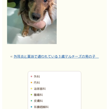
«
外耳炎と薬浴で通われている３歳マルチーズの男の子
外科
内科
泌尿器科
腫瘍科
皮膚科
耳鼻咽喉科