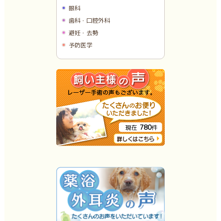
眼科
歯科・口腔外科
避妊・去勢
予防医学
780
現在
件