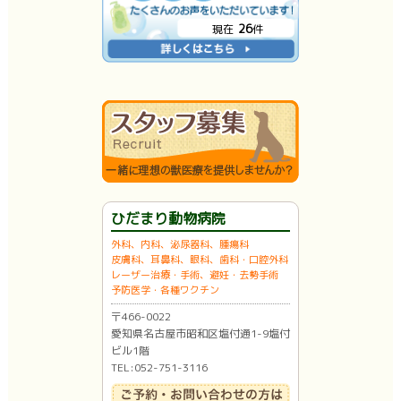
26
現在
件
ひだまり動物病院
外科、内科、泌尿器科、腫瘍科
皮膚科、耳鼻科、眼科、歯科・口腔外科
レーザー治療・手術、避妊・去勢手術
予防医学・各種ワクチン
〒466-0022
愛知県名古屋市昭和区塩付通1-9塩付
ビル1階
TEL:052-751-3116