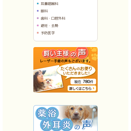
耳鼻咽喉科
眼科
歯科・口腔外科
避妊・去勢
予防医学
780
現在
件