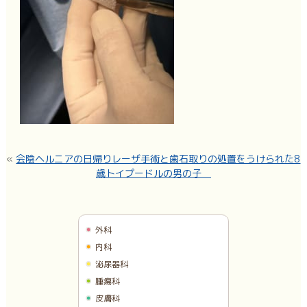
«
会陰ヘルニアの日帰りレーザ手術と歯石取りの処置をうけられた8
歳トイプードルの男の子
外科
内科
泌尿器科
腫瘍科
皮膚科