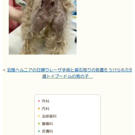
«
会陰ヘルニアの日帰りレーザ手術と歯石取りの処置をうけられた8
歳トイプードルの男の子
外科
内科
泌尿器科
腫瘍科
皮膚科