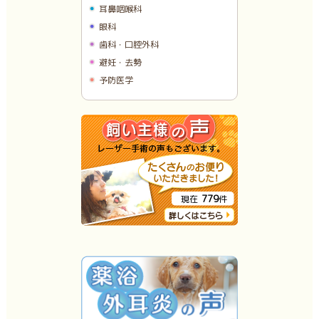
耳鼻咽喉科
眼科
歯科・口腔外科
避妊・去勢
予防医学
779
現在
件