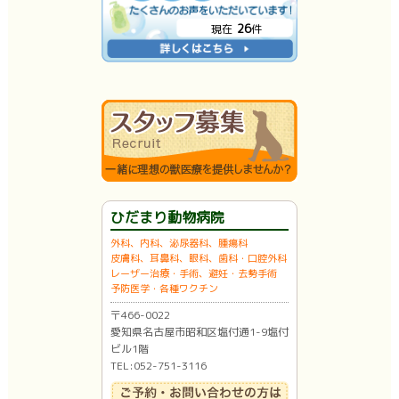
26
現在
件
ひだまり動物病院
外科、内科、泌尿器科、腫瘍科
皮膚科、耳鼻科、眼科、歯科・口腔外科
レーザー治療・手術、避妊・去勢手術
予防医学・各種ワクチン
〒466-0022
愛知県名古屋市昭和区塩付通1-9塩付
ビル1階
TEL:052-751-3116