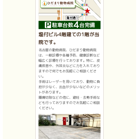
塩付ビル4階建ての1階が当
院です。
名古屋の動物病院、ひだまり動物病院
は、一般診療や各種予防、健康診断など
幅広く診療を行っております。特に、皮
膚疾患や、外耳炎などに力を入れており
ますので何でもお気軽にご相談くださ
い。
手術はレーザーを用いており、動物に負
担が少なく、出血が少ないなどのメリッ
トがあります。
腫瘍切除などの他に、避妊・去勢手術な
ども行っておりますのでお気軽にご相談
ください。