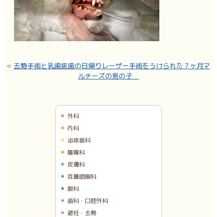
«
去勢手術と乳歯抜歯の日帰りレーザー手術をうけられた７ヶ月マ
ルチーズの男の子
外科
内科
泌尿器科
腫瘍科
皮膚科
耳鼻咽喉科
眼科
歯科・口腔外科
避妊・去勢