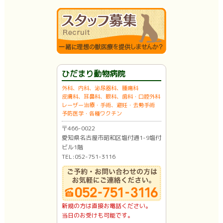
ひだまり動物病院
外科、内科、泌尿器科、腫瘍科
皮膚科、耳鼻科、眼科、歯科・口腔外科
レーザー治療・手術、避妊・去勢手術
予防医学・各種ワクチン
〒466-0022
愛知県名古屋市昭和区塩付通1-9塩付
ビル1階
TEL:052-751-3116
新規の方は直接お電話ください。
当日のお受けも可能です。