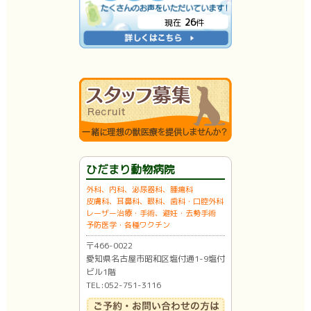
26
現在
件
ひだまり動物病院
外科、内科、泌尿器科、腫瘍科
皮膚科、耳鼻科、眼科、歯科・口腔外科
レーザー治療・手術、避妊・去勢手術
予防医学・各種ワクチン
〒466-0022
愛知県名古屋市昭和区塩付通1-9塩付
ビル1階
TEL:052-751-3116