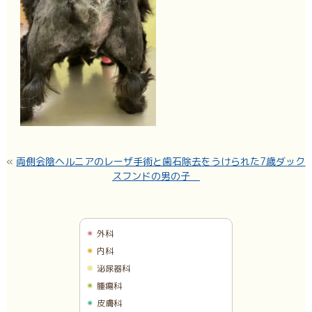
«
両側会陰ヘルニアのレーザ手術と歯石除去をうけられた7歳ダック
スフンドの男の子
外科
内科
泌尿器科
腫瘍科
皮膚科