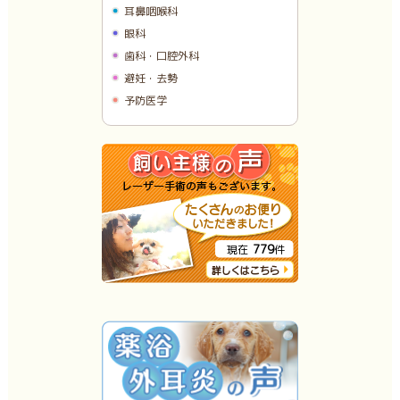
耳鼻咽喉科
眼科
歯科・口腔外科
避妊・去勢
予防医学
779
現在
件