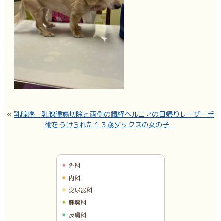
«
乳腺癌 乳腺腫瘍切除と両側の鼠経ヘルニアの日帰りレーザー手
術をうけられた１３歳ダックスの女の子
外科
内科
泌尿器科
腫瘍科
皮膚科