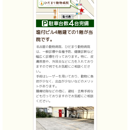
塩付ビル4階建ての1階が当
院です。
名古屋の動物病院、ひだまり動物病院
は、一般診療や各種予防、健康診断など
幅広く診療を行っております。特に、皮
膚疾患や、外耳炎などに力を入れており
ますので何でもお気軽にご相談くださ
い。
手術はレーザーを用いており、動物に負
担が少なく、出血が少ないなどのメリッ
トがあります。
腫瘍切除などの他に、避妊・去勢手術な
ども行っておりますのでお気軽にご相談
ください。