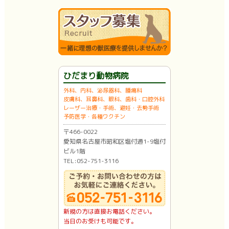
ひだまり動物病院
外科、内科、泌尿器科、腫瘍科
皮膚科、耳鼻科、眼科、歯科・口腔外科
レーザー治療・手術、避妊・去勢手術
予防医学・各種ワクチン
〒466-0022
愛知県名古屋市昭和区塩付通1-9塩付
ビル1階
TEL:052-751-3116
新規の方は直接お電話ください。
当日のお受けも可能です。