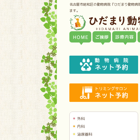
名古屋市昭和区の動物病院『ひだまり動物病
ます。
外科
内科
泌尿器科