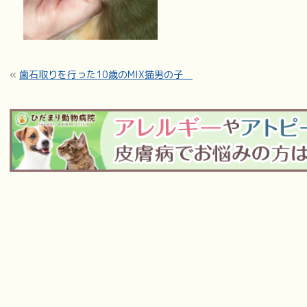
«
歯石取りを行った10歳のMIX猫男の子