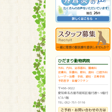
26
現在
件
ひだまり動物病院
外科、内科、泌尿器科、腫瘍科
皮膚科、耳鼻科、眼科、歯科・口腔外科
レーザー治療・手術、避妊・去勢手術
予防医学・各種ワクチン
〒466-0022
愛知県名古屋市昭和区塩付通1-9塩付
ビル1階
TEL:052-751-3116