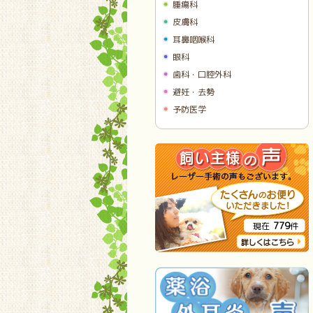
腫瘍科
皮膚科
耳鼻咽喉科
眼科
歯科・口腔外科
避妊・去勢
予防医学
779
現在
件