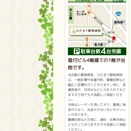
塩付ビル4階建ての1階が当
院です。
名古屋の動物病院、ひだまり動物病院
は、一般診療や各種予防、健康診断など
幅広く診療を行っております。特に、皮
膚疾患や、外耳炎などに力を入れており
ますので何でもお気軽にご相談くださ
い。
手術はレーザーを用いており、動物に負
担が少なく、出血が少ないなどのメリッ
トがあります。
腫瘍切除などの他に、避妊・去勢手術な
ども行っておりますのでお気軽にご相談
ください。